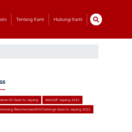
sini
Tentang Kami
Hubungi Kami
GS
deral Oil Goes to Jepang
MotoGP Jepang 2022
emenang RekomendasiAhliChallenge Goes to Jepang 2022