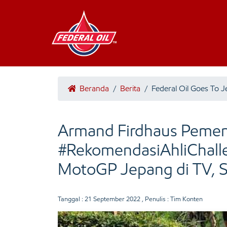
Beranda
/
Berita
/
Federal Oil Goes To 
Armand Firdhaus Peme
#RekomendasiAhliChalle
MotoGP Jepang di TV, 
Tanggal :
21 September 2022
, Penulis : Tim Konten