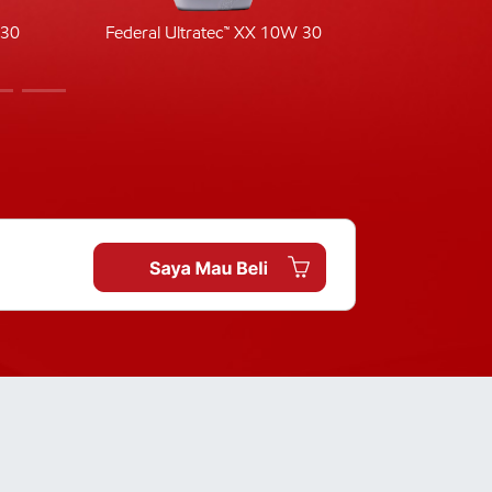
-30
Federal Ultratec™ XX 10W 30
Fede