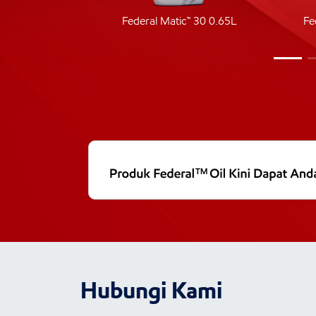
ic 40
Federal Matic™ 30 0.65L
Fe
Hubungi Kami