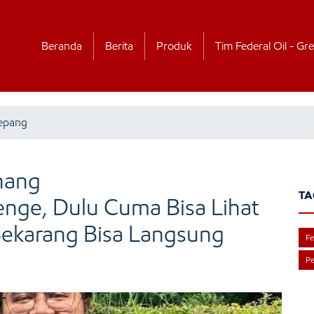
Beranda
Berita
Produk
Tim Federal Oil - Gre
Jepang
nang
TA
nge, Dulu Cuma Bisa Lihat
Sekarang Bisa Langsung
Fe
P