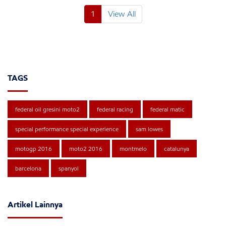
1
View All
TAGS
federal oil gresini moto2
federal racing
federal matic
special performance special experience
sam lowes
motogp 2016
moto2 2016
montmelo
catalunya
barcelona
spanyol
Artikel Lainnya