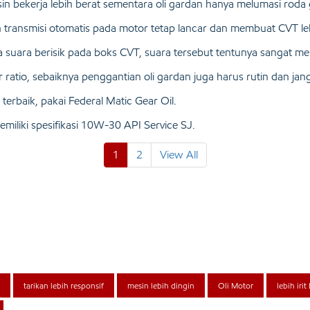
esin bekerja lebih berat sementara oli gardan hanya melumasi roda 
n transmisi otomatis pada motor tetap lancar dan membuat CVT le
 ada suara berisik pada boks CVT, suara tersebut tentunya sangat 
r ratio, sebaiknya penggantian oli gardan juga harus rutin dan jan
erbaik, pakai Federal Matic Gear Oil.
miliki spesifikasi 10W-30 API Service SJ.
1
2
View All
tarikan lebih responsif
mesin lebih dingin
Oli Motor
lebih iri