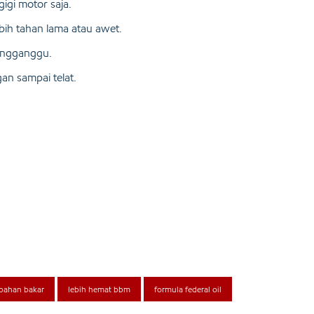
gigi motor saja.
bih tahan lama atau awet.
mengganggu.
gan sampai telat.
t bahan bakar
lebih hemat bbm
formula federal oil