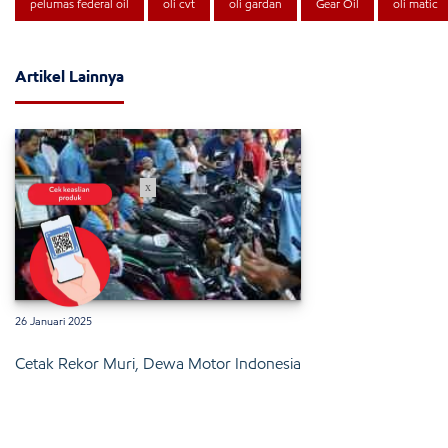
pelumas federal oil
oli cvt
oli gardan
Gear Oil
oli matic
Artikel Lainnya
x
26 Januari 2025
Cetak Rekor Muri, Dewa Motor Indonesia