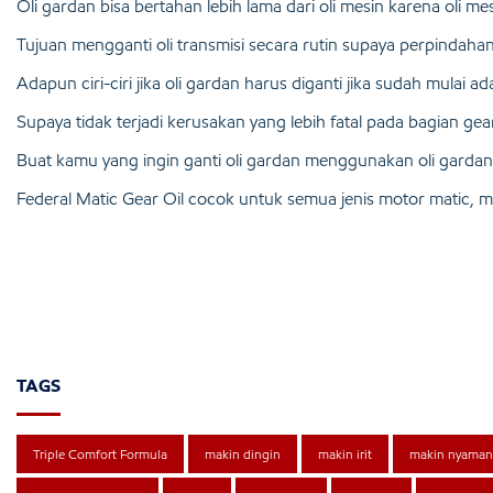
Oli gardan bisa bertahan lebih lama dari oli mesin karena oli m
Tujuan mengganti oli transmisi secara rutin supaya perpindaha
Adapun ciri-ciri jika oli gardan harus diganti jika sudah mulai
Supaya tidak terjadi kerusakan yang lebih fatal pada bagian gea
Buat kamu yang ingin ganti oli gardan menggunakan oli gardan t
Federal Matic Gear Oil cocok untuk semua jenis motor matic, me
TAGS
Triple Comfort Formula
makin dingin
makin irit
makin nyaman