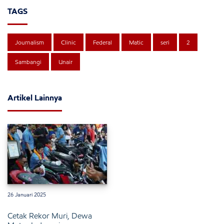
TAGS
Journalism
Clinic
Federal
Matic
seri
2
Sambangi
Unair
Artikel Lainnya
26 Januari 2025
Cetak Rekor Muri, Dewa