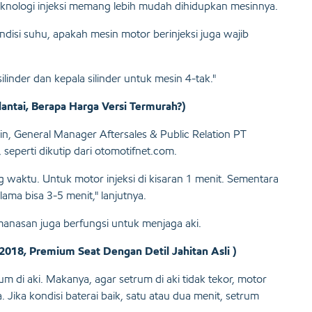
eknologi injeksi memang lebih mudah dihidupkan mesinnya.
disi suhu, apakah mesin motor berinjeksi juga wajib
inder dan kepala silinder untuk mesin 4-tak."
tai, Berapa Harga Versi Termurah?)
n, General Manager Aftersales & Public Relation PT
eperti dikutip dari otomotifnet.com.
ng waktu. Untuk motor injeksi di kisaran 1 menit. Sementara
ama bisa 3-5 menit," lanjutnya.
nasan juga berfungsi untuk menjaga aki.
18, Premium Seat Dengan Detil Jahitan Asli )
um di aki. Makanya, agar setrum di aki tidak tekor, motor
a. Jika kondisi baterai baik, satu atau dua menit, setrum