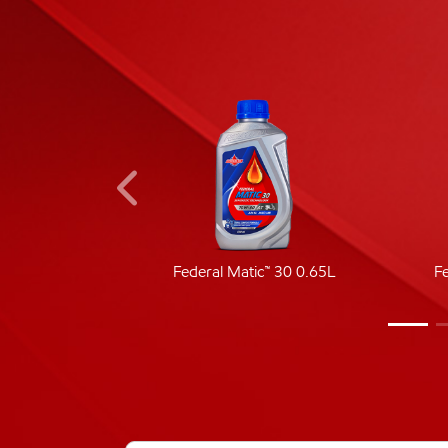
ic 40
Federal Matic™ 30 0.65L
F