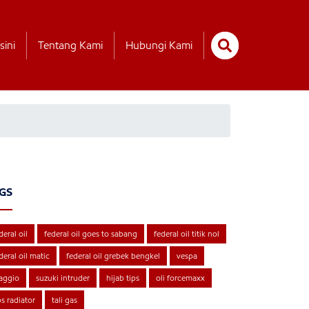
sini
Tentang Kami
Hubungi Kami
GS
deral oil
federal oil goes to sabang
federal oil titik nol
deral oil matic
federal oil grebek bengkel
vespa
aggio
suzuki intruder
hijab tips
oli forcemaxx
ps radiator
tali gas