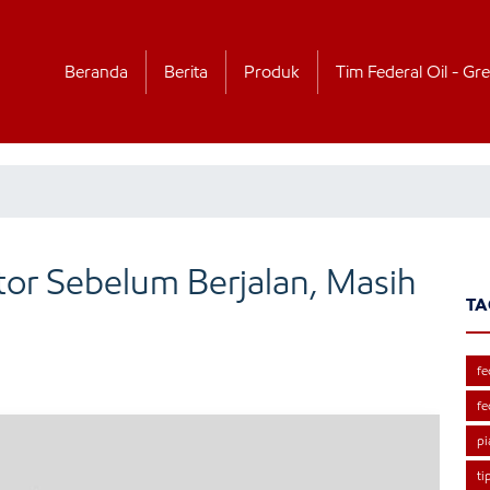
Beranda
Berita
Produk
Tim Federal Oil - Gre
r Sebelum Berjalan, Masih
TA
fe
fe
pi
ti