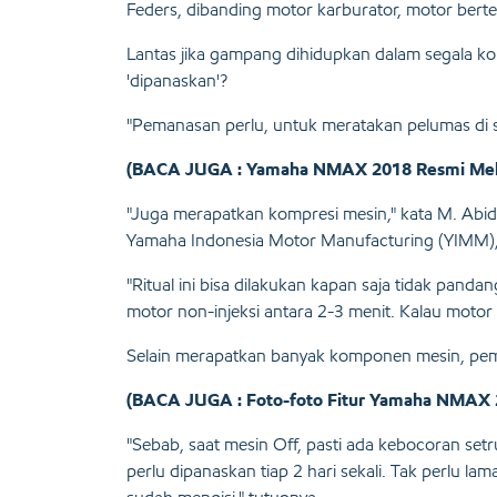
Feders, dibanding motor karburator, motor bert
Lantas jika gampang dihidupkan dalam segala kon
'dipanaskan'?
"Pemanasan perlu, untuk meratakan pelumas di sil
(BACA JUGA : Yamaha NMAX 2018 Resmi Melan
"Juga merapatkan kompresi mesin," kata M. Abidi
Yamaha Indonesia Motor Manufacturing (YIMM), s
"Ritual ini bisa dilakukan kapan saja tidak panda
motor non-injeksi antara 2-3 menit. Kalau motor l
Selain merapatkan banyak komponen mesin, pema
(BACA JUGA : Foto-foto Fitur Yamaha NMAX 20
"Sebab, saat mesin Off, pasti ada kebocoran setr
perlu dipanaskan tiap 2 hari sekali. Tak perlu lam