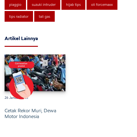
piaggio
suzuki intruder
hijab tips
oli forcemaxx
tips radiator
tali gas
Artikel Lainnya
x
26 Januari 2025
Cetak Rekor Muri, Dewa
Motor Indonesia