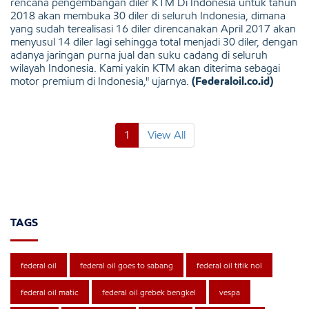
rencana pengembangan diler KTM Di Indonesia untuk tahun
2018 akan membuka 30 diler di seluruh Indonesia, dimana
yang sudah terealisasi 16 diler direncanakan April 2017 akan
menyusul 14 diler lagi sehingga total menjadi 30 diler, dengan
adanya jaringan purna jual dan suku cadang di seluruh
wilayah Indonesia. Kami yakin KTM akan diterima sebagai
motor premium di Indonesia," ujarnya.
(Federaloil.co.id)
1
View All
TAGS
federal oil
federal oil goes to sabang
federal oil titik nol
federal oil matic
federal oil grebek bengkel
vespa