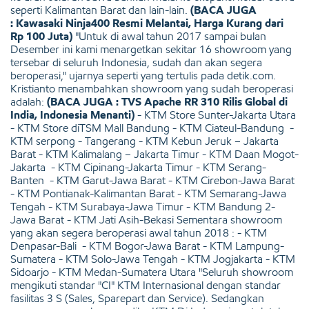
seperti Kalimantan Barat dan lain-lain.
(BACA JUGA
: Kawasaki Ninja400 Resmi Melantai, Harga Kurang dari
Rp 100 Juta)
"Untuk di awal tahun 2017 sampai bulan
Desember ini kami menargetkan sekitar 16 showroom yang
tersebar di seluruh Indonesia, sudah dan akan segera
beroperasi," ujarnya seperti yang tertulis pada detik.com.
Kristianto menambahkan showroom yang sudah beroperasi
adalah:
(BACA JUGA : TVS Apache RR 310 Rilis Global di
India, Indonesia Menanti)
- KTM Store Sunter-Jakarta Utara
- KTM Store diTSM Mall Bandung - KTM Ciateul-Bandung -
KTM serpong - Tangerang - KTM Kebun Jeruk – Jakarta
Barat - KTM Kalimalang – Jakarta Timur - KTM Daan Mogot-
Jakarta - KTM Cipinang-Jakarta Timur - KTM Serang-
Banten - KTM Garut-Jawa Barat - KTM Cirebon-Jawa Barat
- KTM Pontianak-Kalimantan Barat - KTM Semarang-Jawa
Tengah - KTM Surabaya-Jawa Timur - KTM Bandung 2-
Jawa Barat - KTM Jati Asih-Bekasi Sementara showroom
yang akan segera beroperasi awal tahun 2018 : - KTM
Denpasar-Bali - KTM Bogor-Jawa Barat - KTM Lampung-
Sumatera - KTM Solo-Jawa Tengah - KTM Jogjakarta - KTM
Sidoarjo - KTM Medan-Sumatera Utara "Seluruh showroom
mengikuti standar "CI" KTM Internasional dengan standar
fasilitas 3 S (Sales, Sparepart dan Service). Sedangkan