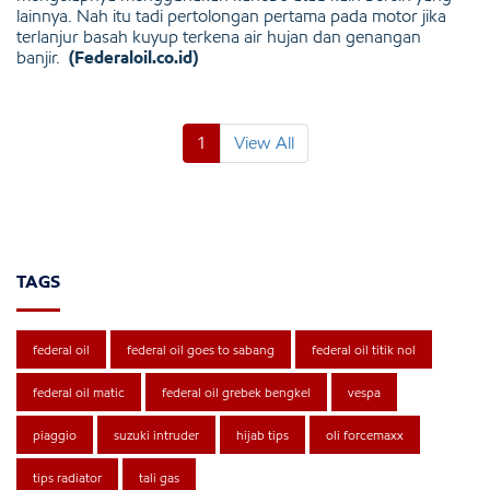
lainnya. Nah itu tadi pertolongan pertama pada motor jika
terlanjur basah kuyup terkena air hujan dan genangan
banjir.
(Federaloil.co.id)
1
View All
TAGS
federal oil
federal oil goes to sabang
federal oil titik nol
federal oil matic
federal oil grebek bengkel
vespa
piaggio
suzuki intruder
hijab tips
oli forcemaxx
tips radiator
tali gas