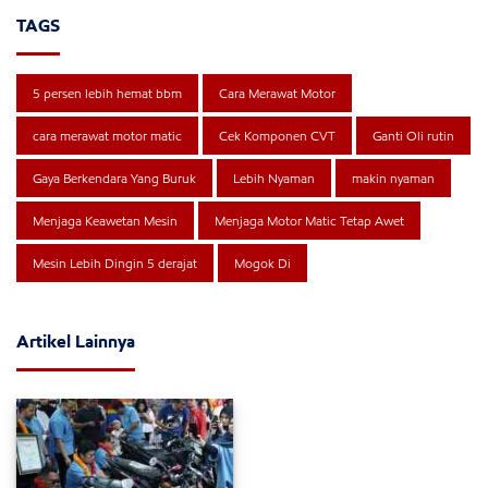
TAGS
5 persen lebih hemat bbm
Cara Merawat Motor
cara merawat motor matic
Cek Komponen CVT
Ganti Oli rutin
Gaya Berkendara Yang Buruk
Lebih Nyaman
makin nyaman
Menjaga Keawetan Mesin
Menjaga Motor Matic Tetap Awet
Mesin Lebih Dingin 5 derajat
Mogok Di
Artikel Lainnya