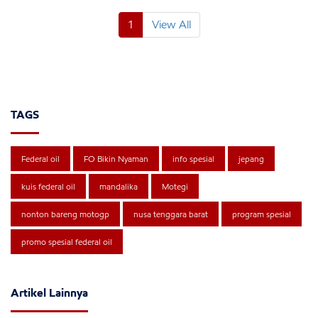
1
View All
TAGS
Federal oil
FO Bikin Nyaman
info spesial
jepang
kuis federal oil
mandalika
Motegi
nonton bareng motogp
nusa tenggara barat
program spesial
promo spesial federal oil
Artikel Lainnya