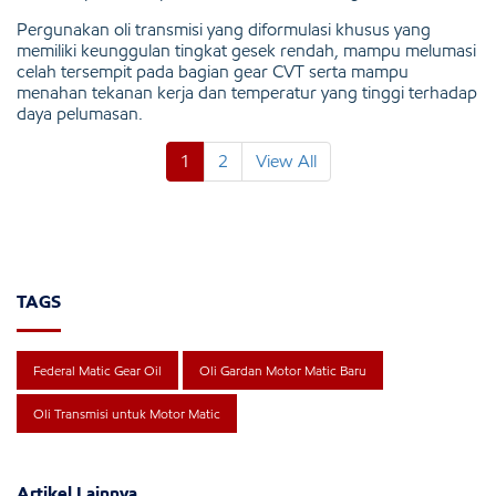
Pergunakan oli transmisi yang diformulasi khusus yang
memiliki keunggulan tingkat gesek rendah, mampu melumasi
celah tersempit pada bagian gear CVT serta mampu
menahan tekanan kerja dan temperatur yang tinggi terhadap
daya pelumasan.
1
2
View All
TAGS
Federal Matic Gear Oil
Oli Gardan Motor Matic Baru
Oli Transmisi untuk Motor Matic
Artikel Lainnya