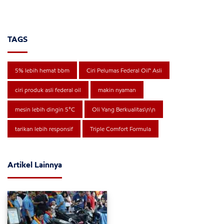
TAGS
5% lebih hemat bbm
Ciri Pelumas Federal Oil™ Asli
ciri produk asli federal oil
makin nyaman
mesin lebih dingin 5°C
Oli Yang Berkualitas\n\n
tarikan lebih responsif
Triple Comfort Formula
Artikel Lainnya