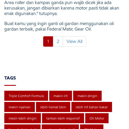
Area roller dan kampas ganda pun wajib dicek jika ada
kerusakan, jangan dibiarkan karena motor pasti tidak akan
enak digunakan." tutupnya.
Buat kamu yang ingin ganti oli gardan menggunakan oli
gardan terbaik, pakai Federal Matic Gear Oil.
1
2
View All
TAGS
Triple Comfort Formula
makin irit
makin dingin
makin nyaman
lebih hemat bbm
lebih irit bahan bakar
mesin lebih dingin
tarikan lebih responsif
Oli Motor