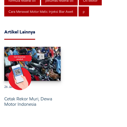
formula federal oil
pelumas federal oil
Oli Motor
Cara Merawat Motor Matic Injeksi Biar Awet
p
Artikel Lainnya
x
26 Januari 2025
Cetak Rekor Muri, Dewa
Motor Indonesia