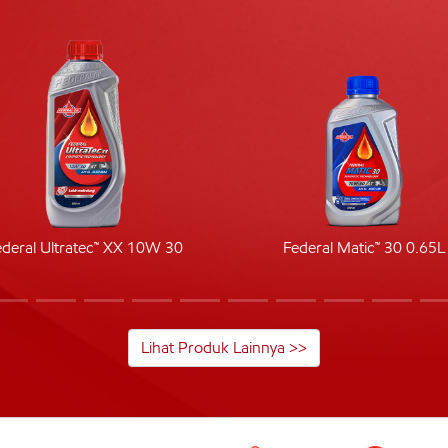
ederal Ultratec™ XX 10W 30
Federal Matic™ 30 0.65L
Lihat Produk Lainnya >>