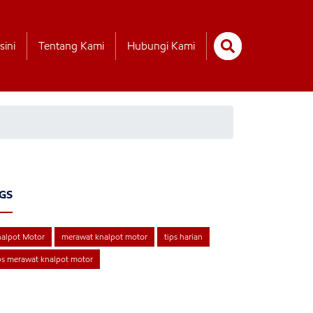
sini
Tentang Kami
Hubungi Kami
GS
alpot Motor
merawat knalpot motor
tips harian
ps merawat knalpot motor