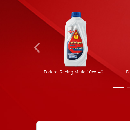
ic 40
Federal Racing Matic 10W-40
F