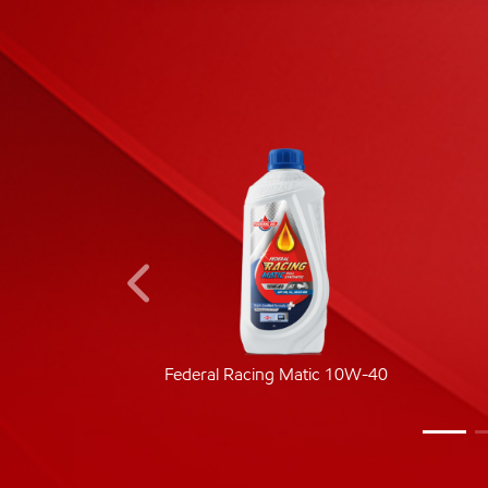
ic 40
Federal Racing Matic 10W-40