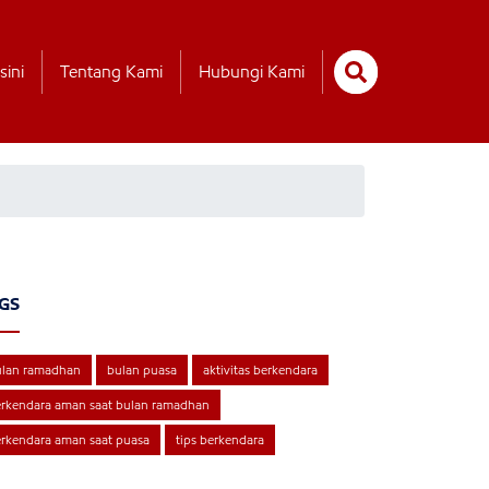
sini
Tentang Kami
Hubungi Kami
GS
ulan ramadhan
bulan puasa
aktivitas berkendara
rkendara aman saat bulan ramadhan
rkendara aman saat puasa
tips berkendara