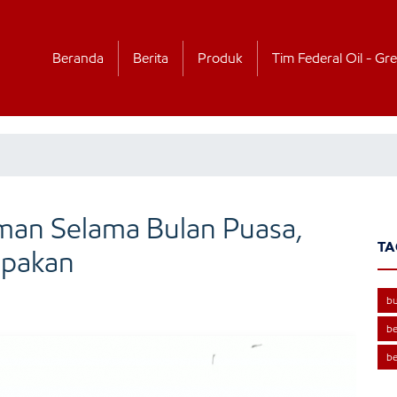
Beranda
Berita
Produk
Tim Federal Oil - Gre
man Selama Bulan Puasa,
TA
upakan
b
be
be