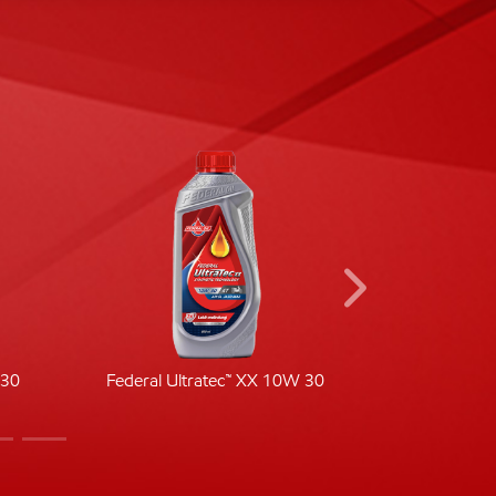
-30
Federal Ultratec™ XX 10W 30
Fede