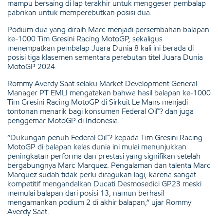
mampu bersaing di lap terakhir untuk menggeser pembalap
pabrikan untuk memperebutkan posisi dua.
Podium dua yang diraih Marc menjadi persembahan balapan
ke-1000 Tim Gresini Racing MotoGP, sekaligus
menempatkan pembalap Juara Dunia 8 kali ini berada di
posisi tiga klasemen sementara perebutan titel Juara Dunia
MotoGP 2024.
Rommy Averdy Saat selaku Market Development General
Manager PT EMLI mengatakan bahwa hasil balapan ke-1000
Tim Gresini Racing MotoGP di Sirkuit Le Mans menjadi
tontonan menarik bagi konsumen Federal Oil™? dan juga
penggemar MotoGP di Indonesia.
“Dukungan penuh Federal Oil™? kepada Tim Gresini Racing
MotoGP di balapan kelas dunia ini mulai menunjukkan
peningkatan performa dan prestasi yang signifikan setelah
bergabungnya Marc Marquez. Pengalaman dan talenta Marc
Marquez sudah tidak perlu diragukan lagi, karena sangat
kompetitif mengandalkan Ducati Desmosedici GP23 meski
memulai balapan dari posisi 13, namun berhasil
mengamankan podium 2 di akhir balapan,” ujar Rommy
Averdy Saat.