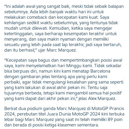
“Ini adalah awal yang sangat baik, meski tidak sebaik balapan
sebelumnya. Ada lebih banyak waktu hari ini untuk
melakukan comeback dan kecepatan kami kuat. Saya
kehilangan sedikit waktu sebelumnya, yang tentunya tidak
mudah untuk dilewati. Kemudian, ketika saya mengejar
ketertinggalan, saya berharap kesempatan terakhir untuk
menyerang, dan saya makin nyaman dengan memiliki
sesuatu yang lebih pada saat lap terakhir, jadi saya bertaruh,
dan itu berhasil,” ujar Marc Marquez.
“Kecepatan saya bagus dan mempertimbangkan posisi awal
saya, kami menyelamatkan hari Minggu kami. Tidak sekadar
bisa berpuas diri, namun kini kami menatap Barcelona
dengan gambaran jelas tentang apa yang perlu kami
perbaiki, agar tidak mengulangi kesalahan yang sama seperti
yang kami lakukan di awal akhir pekan ini. Tentu saja
tujuannya berbeda, tetapi kami mengambil semua hal positif
yang kami dapat dari akhir pekan ini,” jelas Alex Marquez.
Berkat dua podium ganda Marc Marquez di MotoGP Prancis
2024, perebutan titel Juara Dunia MotoGP 2024 kini terbuka
lebar bagi Marc Marquez yang saat ini telah memiliki 89 poin
dan berada di posisi ketiga klasemen sementara.