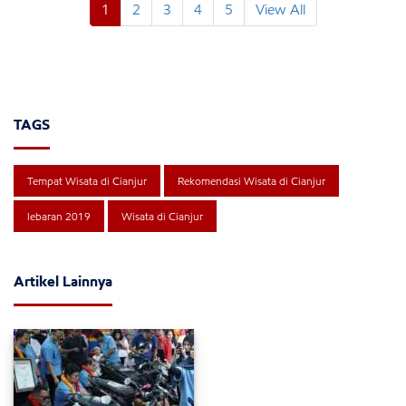
1
2
3
4
5
View All
TAGS
Tempat Wisata di Cianjur
Rekomendasi Wisata di Cianjur
lebaran 2019
Wisata di Cianjur
Artikel Lainnya