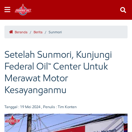
Beranda
/
Berita
/
Sunmori
Setelah Sunmori, Kunjungi
Federal Oil™ Center Untuk
Merawat Motor
Kesayanganmu
Tanggal :
19 Mei 2024
, Penulis : Tim Konten