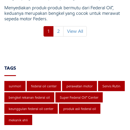
Menyediakan produk-produk bermutu dari Federal Oil™,
keduanya merupakan bengkel yang cocok untuk merawat
sepeda motor Feders.
1
2
View All
TAGS
sunmori
federal oil center
perawatan motor
Servis Rutin
bengkel rekanan federal oil
Super Federal Oil™ Center
keunggulan federal oil center
produk asli federal oil
mekanik ahli