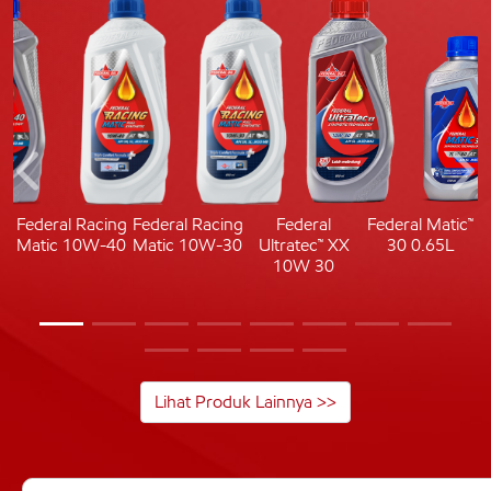
c
Federal Racing
Federal Racing
Federal
Federal Matic™
Matic 10W-40
Matic 10W-30
Ultratec™ XX
30 0.65L
10W 30
Lihat Produk Lainnya >>