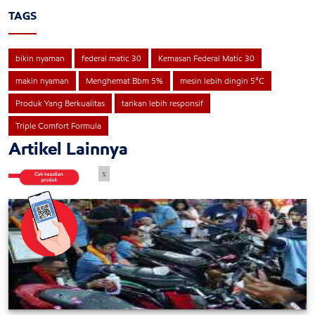
TAGS
bikin nyaman
federal matic 30
Kemasan Federal Matic 30
makin nyaman
Menghemat Bbm 5%
mesin lebih dingin 5°C
Produk Yang Berkualitas
tarikan lebih responsif
Triple Comfort Formula
Artikel Lainnya
x