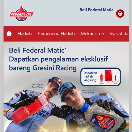
Beli Federal Matic
Hadiah
Pemenang Hadiah
Mekanisme
Syarat dan