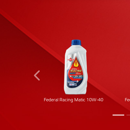
ic 40
Federal Racing Matic 10W-40
Fe