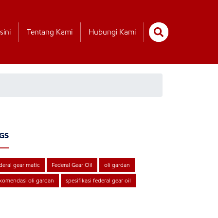
sini
Tentang Kami
Hubungi Kami
GS
deral gear matic
Federal Gear Oil
oli gardan
komendasi oli gardan
spesifikasi federal gear oil