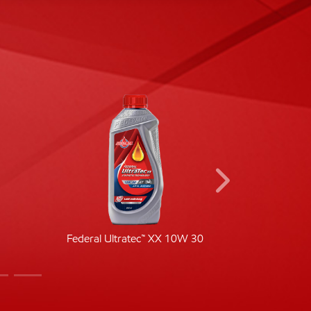
Federal Ultratec™ XX 10W 30
Fede