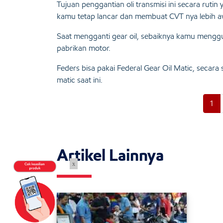
Tujuan penggantian oli transmisi ini secara ruti
kamu tetap lancar dan membuat CVT nya lebih a
Saat mengganti gear oil, sebaiknya kamu mengg
pabrikan motor.
Feders bisa pakai Federal Gear Oil Matic, secar
matic saat ini.
1
Artikel Lainnya
x