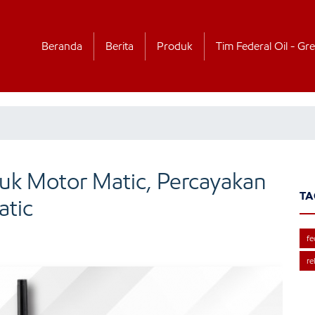
Beranda
Berita
Produk
Tim Federal Oil - Gre
uk Motor Matic, Percayakan
TA
atic
fe
re