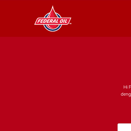
Hi 
denga