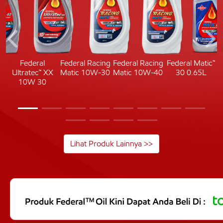
c
Federal
Federal Racing
Federal Racing
Federal Matic™
Ultratec™ XX
Matic 10W-30
Matic 10W-40
30 0.65L
10W 30
Lihat Produk Lainnya >>