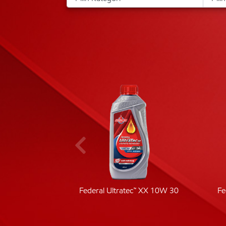
ic 40
Federal Ultratec™ XX 10W 30
Fe