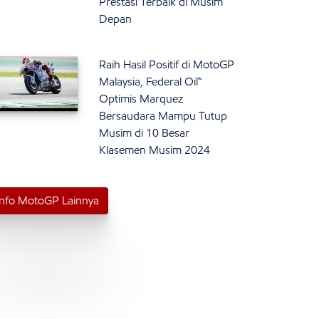
Prestasi Terbaik di Musim
Depan
Raih Hasil Positif di MotoGP
Malaysia, Federal Oil™
Optimis Marquez
Bersaudara Mampu Tutup
Musim di 10 Besar
Klasemen Musim 2024
Info MotoGP Lainnya