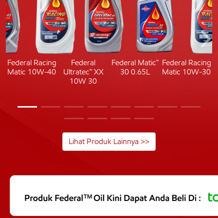
c
Federal Racing
Federal
Federal Matic™
Federal Racing
Matic 10W-40
Ultratec™ XX
30 0.65L
Matic 10W-30
10W 30
Lihat Produk Lainnya >>