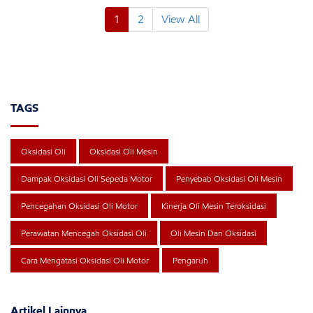
1
2
View All
TAGS
Oksidasi Oli
Oksidasi Oli Mesin
Dampak Oksidasi Oli Sepeda Motor
Penyebab Oksidasi Oli Mesin
Pencegahan Oksidasi Oli Motor
Kinerja Oli Mesin Teroksidasi
Perawatan Mencegah Oksidasi Oli
Oli Mesin Dan Oksidasi
Cara Mengatasi Oksidasi Oli Motor
Pengaruh
Artikel Lainnya