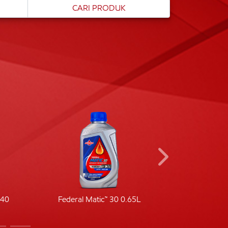
-40
Federal Matic™ 30 0.65L
Fede