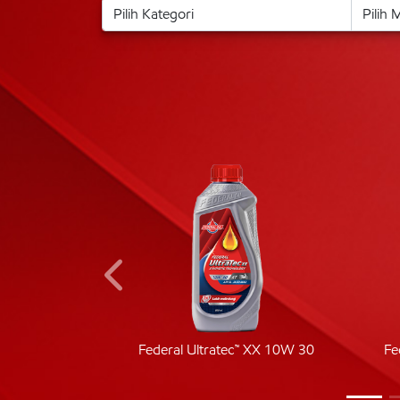
ic 40
Federal Ultratec™ XX 10W 30
Fe