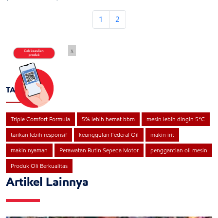
1
2
x
TAGS
Triple Comfort Formula
5% lebih hemat bbm
mesin lebih dingin 5°C
tarikan lebih responsif
keunggulan Federal Oil
makin irit
makin nyaman
Perawatan Rutin Sepeda Motor
penggantian oli mesin
Produk Oli Berkualitas
Artikel Lainnya