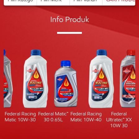
Info Produk
c
Federal Racing
Federal Matic™
Federal Racing
Federal
Matic 10W-30
30 0.65L
Matic 10W-40
Ultratec™ XX
10W 30