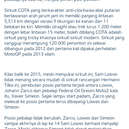
Sirkuit COTA yang berkarakter
anti-clockwise
alias putaran
berlawanan arah jarum jam ini memiliki panjang lintasan
5,513 km dengan variasi 9 tikungan ke kanan dan 11
belokan ke kiri. Memiliki
straight
atau trek lurus 1.200 meter
dengan lebar lintasan 15 meter, boleh dibilang COTA adalah
sirkuit yang tricky khasnya sirkuit-sirkuit modern. Sirkuit yang
sanggup menampung 120.000 penonton ini selesai
dibangun pada 2012 dan pertama kali dipakai perhelatan
MotoGP pada 2013 silam.
Kilas balik ke 2015, meski menyukai sirkuit ini, Sam Lowes
tidak menang secara mudah di sirkuit rancangan Hermann
Tilke ini, perebutan posisi pertama terjadi antara Lowes,
Johann Zarco dan pebalap Federal Oil Gresini Moto2 kala
itu, Xavier Simeon. Sejak lampu start padam, Zacro yang
melesat ke posisi pertama terus dibayangi Lowes dan
Simeon.
Posisi pebalap tidak berubah, Zarco, Lowes dan Simeon
sampai akhirnya di lap ke 14 Sam Lowes berhasil menyalip
Zarco. Meski akhirnya Simeon tidak dapat melanjutkan