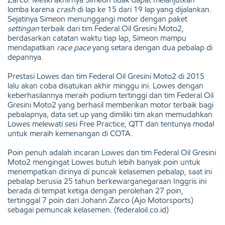
lomba karena
crash
di lap ke 15 dari 19 lap yang dijalankan.
Sejatinya Simeon menunggangi motor dengan paket
settingan
terbaik dari tim Federal Oil Gresini Moto2,
berdasarkan catatan waktu tiap lap, Simeon mampu
mendapatkan
race pace
yang setara dengan dua pebalap di
depannya.
Prestasi Lowes dan tim Federal Oil Gresini Moto2 di 2015
lalu akan coba disatukan akhir minggu ini. Lowes dengan
keberhasilannya meraih podium tertinggi dan tim Federal Oil
Gresini Moto2 yang berhasil memberikan motor terbaik bagi
pebalapnya, data set up yang dimiliki tim akan memudahkan
Lowes melewati sesi Free Practice, QTT dan tentunya modal
untuk meraih kemenangan di COTA.
Poin penuh adalah incaran Lowes dan tim Federal Oil Gresini
Moto2 mengingat Lowes butuh lebih banyak poin untuk
menempatkan dirinya di puncak kelasemen pebalap, saat ini
pebalap berusia 25 tahun berkewarganegaraan Inggris ini
berada di tempat ketiga dengan perolehan 27 poin,
tertinggal 7 poin dari Johann Zarco (Ajo Motorsports)
sebagai pemuncak kelasemen. (federaloil.co.id)