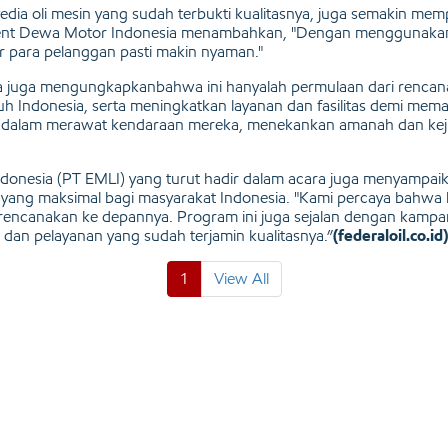
edia oli mesin yang sudah terbukti kualitasnya, juga semakin m
ent Dewa Motor Indonesia menambahkan, "Dengan menggunakan pr
r para pelanggan pasti makin nyaman."
 juga mengungkapkanbahwa ini hanyalah permulaan dari rencana 
ruh Indonesia, serta meningkatkan layanan dan fasilitas demi m
dalam merawat kendaraan mereka, menekankan amanah dan kejuj
Indonesia (PT EMLI) yang turut hadir dalam acara juga menyampa
 yang maksimal bagi masyarakat Indonesia. "Kami percaya bahw
rencanakan ke depannya. Program ini juga sejalan dengan kampany
an pelayanan yang sudah terjamin kualitasnya.”
(federaloil.co.id)
1
View All