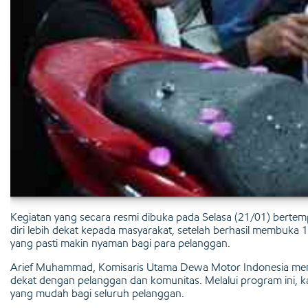
Kegiatan yang secara resmi dibuka pada Selasa (21/01) bertem
diri lebih dekat kepada masyarakat, setelah berhasil membuka
yang pasti makin nyaman bagi para pelanggan.
Arief Muhammad, Komisaris Utama Dewa Motor Indonesia menya
dekat dengan pelanggan dan komunitas. Melalui program ini, 
yang mudah bagi seluruh pelanggan.