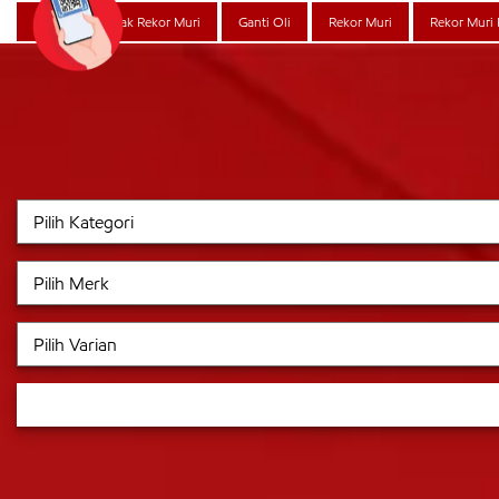
Federal Oil Cetak Rekor Muri
Ganti Oli
Rekor Muri
Rekor Muri 