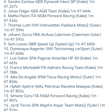
4. Sandro Cortese GER Dynavolt Intact GP (Kalex) 1m
47.267s
5. Jonas Folger GER AGR Team (Kalex) 1m 47.444s
6. Mattia Pasini ITA NGM Forward Racing (Kalex) 1m
47.526s
7. Thomas Luthi SWI Interwetten Paddock Moto2 (Suter)
1m 47.594s
8. Johann Zarco FRA AirAsia Caterham (Caterham Suter)
1m 47.595s
9. Sam Lowes GBR Speed Up (Speed Up) 1m 47.600s
10. Dominique Aegerter SWI Technomag carXpert (Suter)
1m 47.604s
11. Luis Salom SPA Paginas Amarillas HP 40 (Kalex) 1m
47.665s
12. Franco Morbidelli ITA Italtrans Racing Team (Kalex) 1m
47.788s
13. Alex De Angelis RSM Tasca Racing Moto2 (Suter) 1m
47.834s
14. Hafizh Syahrin MAL Petronas Raceline Malaysia (Kalex)
1m 47.855s
15. Simone Corsi ITA NGM Forward Racing (Kalex) 1m
47.907s
16. Jordi Torres SPA Mapfre Aspar Team Moto2 (Suter) 1m
47.926s