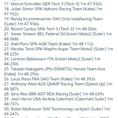
17. Marcel Schrotter GER Tech 3 (Tech 3) 1m 47.932s
18. Julian Simon SPA Italtrans Racing Team (Kalex) 1m
47.932s
19. Randy Krummenacher SWI Octo IodaRacing Team
(Suter) 1m 47.936s
20. Ricard Cardus SPA Tech 3 (Tech 3) 1m 48.026s
21. Xavier Simeon BEL Federal Oil Gresini Moto2 (Suter) 1m
48.068s
22. Axel Pons SPA AGR Team (Kalex) 1m 48.112s
23. Nicolas Terol SPA Mapfre Aspar Team Moto2 (Suter) 1m
48.225s
24. Lorenzo Baldassarri ITA Gresini Moto2 (Suter) 1m
48.230s
25. Takaaki Nakagami JPN IDEMITSU Honda Team Asia
(Kalex) 1m 48.296s
26. Louis Rossi FRA SAG Team (Kalex) 1m 48.392s
27. Anthony West AUS QMMF Racing Team (Speed Up) 1m
48.587s
28. Gino Rea GBR AGT REA Racing (Suter) 1m 48.639s
29. Josh Herrin USA AirAsia Caterham (Caterham Suter) 1m
48.737s
30. Robin Mulhauser SWI Technomag carXpert (Suter) 1m
49.247s