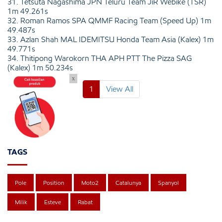
31. Tetsuta Nagashima JPN Teluru Team JiR Webike (TSR)
1m 49.261s
32. Roman Ramos SPA QMMF Racing Team (Speed Up) 1m
49.487s
33. Azlan Shah MAL IDEMITSU Honda Team Asia (Kalex) 1m
49.771s
34. Thitipong Warokorn THA APH PTT The Pizza SAG
(Kalex) 1m 50.234s
x
1
View All
TAGS
Pole
Position
Moto2
Catalunya
Spanyol
Milik
Esteve
Rabat