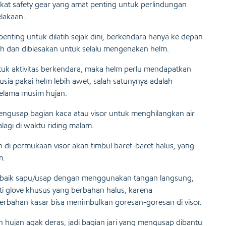
at safety gear yang amat penting untuk perlindungan
elakaan.
ting untuk dilatih sejak dini, berkendara hanya ke depan
ih dan dibiasakan untuk selalu mengenakan helm.
tuk aktivitas berkendara, maka helm perlu mendapatkan
sia pakai helm lebih awet, salah satunynya adalah
elama musim hujan.
ngusap bagian kaca atau visor untuk menghilangkan air
agi di waktu riding malam.
an di permukaan visor akan timbul baret-baret halus, yang
m.
ih baik sapu/usap dengan menggunakan tangan langsung,
nti glove khusus yang berbahan halus, karena
rbahan kasar bisa menimbulkan goresan-goresan di visor.
hujan agak deras, jadi bagian jari yang mengusap dibantu