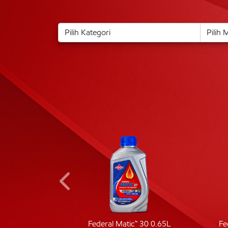
ic 40
Federal Matic™ 30 0.65L
Fe