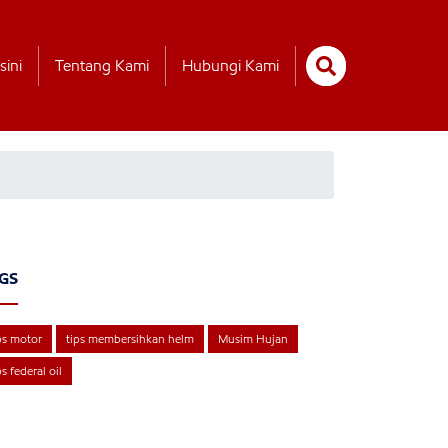
sini
Tentang Kami
Hubungi Kami
GS
ps motor
tips membersihkan helm
Musim Hujan
ps federal oil