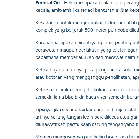
Federal Oil -
Helm merupakan salah satu perangk
kepala, amit-amit jika terjadi benturan akibat kec
Kesadaran untuk menggunakan helm sangatlah pen
komplek yang berjarak 500 meter pun coba dilat
Karena merupakan piranti yang amat penting un
perawatan maupun perlakuan yang telaten agar u
bagaimana memperlakukan dan merawat helm s
Ketika hujan umumnya para pengendara suka me
atau kotoran yang mengganggu penglihatan, apal
Kebiasaan ini jika sering dilakukan, lama kelama
semakin lama bisa bikin kaca visor semakin bura
Tipsnya, jika sedang berkendara saat hujan leb
artinya sarung tangan lebih baik dilepas atau ga
dikhawatirkan permukaan sarung tangan yang be
Momen mengusapnya pun kalau bisa dikala turun 