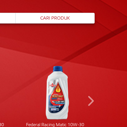
30
Federal Racing Matic 10W-30
Fede