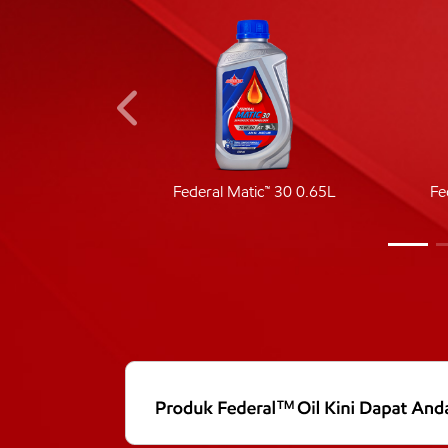
ic 40
Federal Matic™ 30 0.65L
Fe