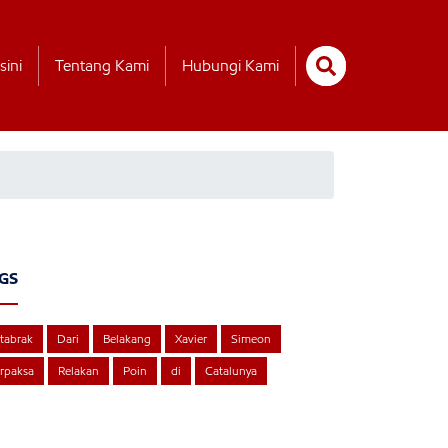
sini
Tentang Kami
Hubungi Kami
GS
tabrak
Dari
Belakang
Xavier
Simeon
rpaksa
Relakan
Poin
di
Catalunya