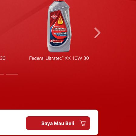
-30
Federal Ultratec™ XX 10W 30
Fede