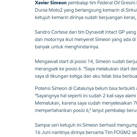
Xavier Simeon
pembalap tim Federal Oil Gresin
Dunia Moto2 yang berlangsung kemarin di Sirkuit
ketujuh kemarin dirinya sudah berjuangan keras,
Sandro Cortese dari tim Dynavolt Intact GP yan
dan motornya ikut menyeret Simeon yang ada di d
banyak untuk menghindarinya.
Mengawali start di posisi 14, Simeon sudah ber
merangsek ke posisi 6. "Saya melakukan start d
saya di tikungan ketiga dan aku tidak bisa berbua
Potensi Simeon di Catalunya belum bisa terbukti ak
"Sayangnya hal seperti ini sudah 2 kali saya alam
Memalukan, karena saya sudah menyelesaikan 70
mempertahankan posisi 6," lanjut pembalap berus
Sampai seri ketujuh ini Simeon berhasil mengum
16 Juni nantinya dirinya bersama Tim FOGM2 aka