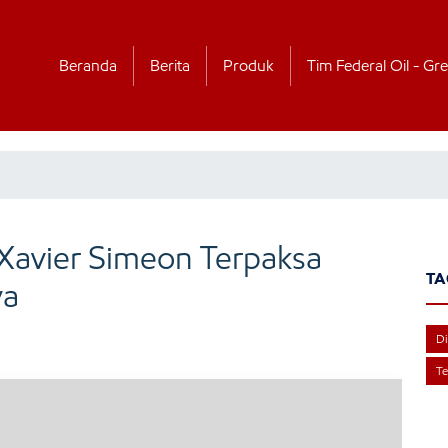
Beranda
Berita
Produk
Tim Federal Oil - Gre
 Xavier Simeon Terpaksa
TA
ya
Di
Te