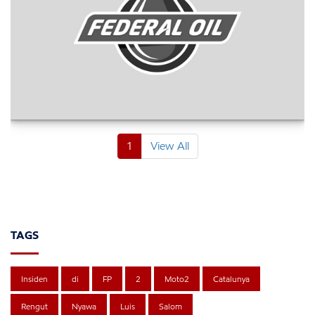
1
View All
TAGS
Insiden
di
FP
2
Moto2
Catalunya
Rengut
Nyawa
Luis
Salom