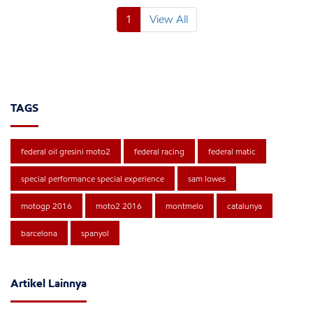
1
View All
TAGS
federal oil gresini moto2
federal racing
federal matic
special performance special experience
sam lowes
motogp 2016
moto2 2016
montmelo
catalunya
barcelona
spanyol
Artikel Lainnya