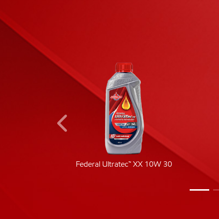
ic 40
Federal Ultratec™ XX 10W 30