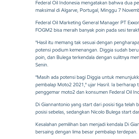
Federal Oil Indonesia mengatakan bahwa dua pe
maksimal di Algarve, Portugal, Minggu 7 Novem
Federal Oil Marketing General Manager PT Exxon
FOGM2 bisa meraih banyak poin pada sesi terakh
"Hasil itu memang tak sesuai dengan pengharapan m
potensi podium kemenangan. Diggia sudah berus
poin, dan Bulega terkendala dengan sulitnya men
Senin.
"Masih ada potensi bagi Diggia untuk menunjukk
pembalap Moto2 2021," ujar Hasril. Ia berhara
penggemar moto2 dan konsumen Federal Oil Ind
Di Giannantonio yang start dari posisi tiga tela
posisi sebelas, sedangkan Nicolo Bulega start dari 
Kesalahan pemilihan ban menjadi kendala Di Gia
bersaing dengan lima besar pembalap terdepan.