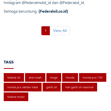
Instagram @federalmobil_id dan @Federaloil_id.
Semoga beruntung.
(Federaloil.co.id)
1
View All
TAGS
federal oil
ariel noah
moge
honda
honda pcx 150
honda pcx rakitan lokal
ganti oli
hari ganti oli nasional
federal mobil