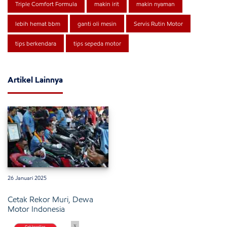
Triple Comfort Formula
makin irit
makin nyaman
lebih hemat bbm
ganti oli mesin
Servis Rutin Motor
tips berkendara
tips sepeda motor
Artikel Lainnya
26 Januari 2025
Cetak Rekor Muri, Dewa
Motor Indonesia
x