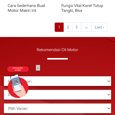
Cara Sederhana Buat
Fungsi Vital Karet Tutup
Motor Makin Irit
Tangki, Bisa
1
2
3
→
Last ›
Rekomendasi Oli Motor
x