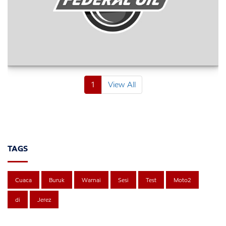
1
View All
TAGS
Cuaca
Buruk
Warnai
Sesi
Test
Moto2
di
Jerez