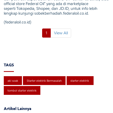
official store Federal Oil™ yang ada di marketplace
seperti
Tokopedia, Shopee, dan JD.ID
, untuk info lebih
lengkap kunjungi
sobekberhadiah.federaloil.co.id
.
(federaloil.co.id)
1
View All
TAGS
aki soak
Starter elektrik Bermasalah
starter elektrik
tombol starter elektrik
Artikel Lainnya