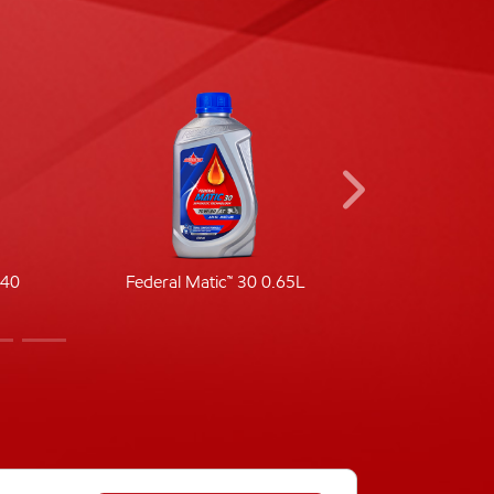
-40
Federal Matic™ 30 0.65L
Fede