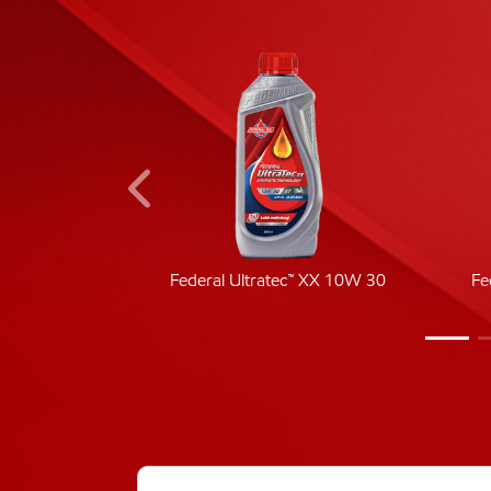
ic 40
Federal Ultratec™ XX 10W 30
Fe