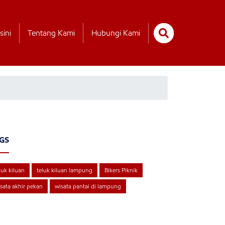
sini
Tentang Kami
Hubungi Kami
GS
luk kiluan
teluk kiluan lampung
Bikers Piknik
sata akhir pekan
wisata pantai di lampung