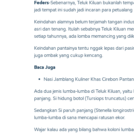
Feders
-Sebenarnya, Teluk Kiluan bukanlah tempa
jadi tempat ini sudah jadi incaran para petualang
Keindahan alamnya belum terjamah tangan industr
asri dan tenang. Itulah sebabnya Teluk Kiluan men
setiap tahunnya, ada lomba memancing yang diik
Keindahan pantainya tentu nggak lepas dari pasir
juga ombak yang cukup kencang.
Baca Juga
Nasi Jamblang Kuliner Khas Cirebon Pantan
Ada dua jenis lumba-lumba di Teluk Kiluan, yai
panjang. Si hidung botol (Tursiops truncatus) 
Sedangkan Si paruh panjang (Stenella longirostr
lumba-lumba di sana mencapai ratusan ekor.
Wajar kalau ada yang bilang bahwa koloni lumba-