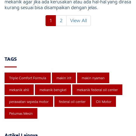
mekanik agar jika ada kerusakan atau ada hal-hal yang dirasa
kurang sesuai bisa disampaikan dengan jelas.
1
2
View All
TAGS
Triple Comfort Formula
makin irit
makin nyaman
mekanik ahli
mekanik bengkel
mekanik federal oil center
perawatan sepeda motor
federal oil center
Oli Motor
Pelumas Mesin
Artikel Lainnya