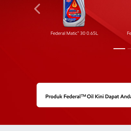
ic 40
Federal Matic™ 30 0.65L
F