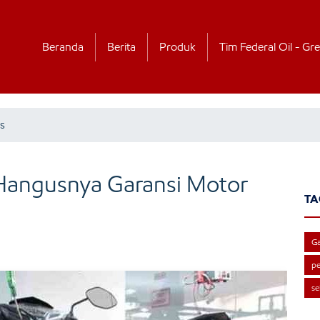
Beranda
Berita
Produk
Tim Federal Oil - Gre
s
 Hangusnya Garansi Motor
TA
Ga
pe
se