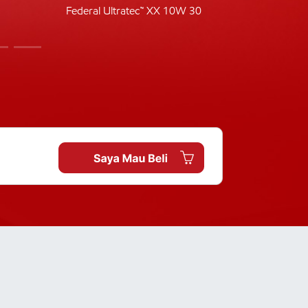
Federal Ultratec™ XX 10W 30
Fede