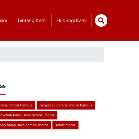
sini
Tentang Kami
Hubungi Kami
GS
ransi motor hangus
penyebab garansi motor hangus
nyebab hangusnya garansi motor
bab hangusnya garansi motor
servis motor