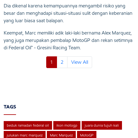
Dia dikenal karena kemampuannya mengambil risiko yang
besar dan menghadapi situasi-situasi sulit dengan keberanian
yang luar biasa saat balapan.
Keempat, Marc memiliki adik laki-laki bernama Alex Marquez,
yang juga merupakan pembalap MotoGP dan rekan setimnya
di Federal Oil™ - Gresini Racing Team.
1
2
View All
TAGS
beduk ramadan federal oil
ikon motogp
juara dunia tujuh kali
julukan marc marquez
Marc Marquez
MotoGP