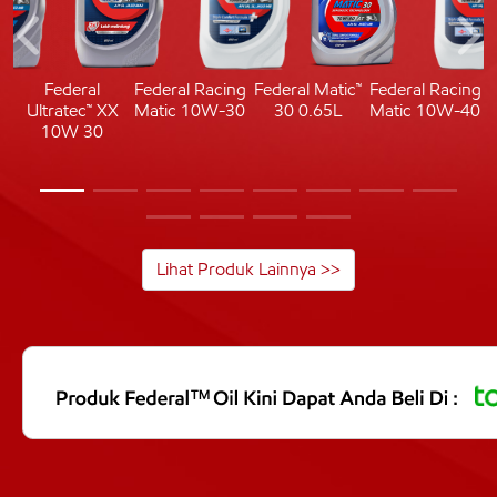
c
Federal
Federal Racing
Federal Matic™
Federal Racing
Ultratec™ XX
Matic 10W-30
30 0.65L
Matic 10W-40
10W 30
Lihat Produk Lainnya >>