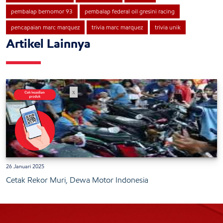
pembalap bernomor 93
pembalap federal oil gresini racing
pencapaian marc marquez
trivia marc marquez
trivia unik
Artikel Lainnya
x
26 Januari 2025
Cetak Rekor Muri, Dewa Motor Indonesia