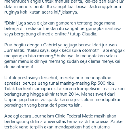
menentukan angle untuk menulis berita, ide-ide dan alur-alur
dalam menulis berita. Itu sangat luar biasa. Jadi enggak ada
ruginya kok ikutan acara ini," jelasnya.
"Disini juga saya diajarkan gambaran tentang bagaimana
bekerja di media online dan itu sangat berguna jika nantinya
saya bergabung di media online," tutup Claudia.
Pun begitu dengan Gabriel yang juga berasal dari jurusan
Jurnalistik. "Kalau saya, sejak kecil suka otomotif. Tapi enggak
menyangka bisa menang," bukanya. Ia mengatakan selain
gemar menulis dirinya memang sudah sejak lama menyukai
dunia otomotif.
Untuk prestasinya tersebut, mereka pun mendapatkan
apresiasi berupa uang tunai masing-masing Rp 500 ribu.
Tidak berhenti samapai disitu karena kompetisi ini masih akan
berlangsung hingga akhir tahun 2014. Mahasiswa/i dari
Unpad juga harus waspada karena jelas akan mendapatkan
persaingan yang berat dari peserta lain.
Apalagi acara Journalism Clinic Federal Matic masih akan
berlangsung di lima universittas ternama di Indonesia. Artikel
terbaik yang terpilih akan mendapatkan hadiah utama