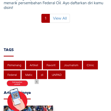
menarik persembahan Federal Oil. Ayo daftarkan diri kamu
disini!
1
View All
TAGS
Pemenang
Artikel
Favorit
Journalism
Clinic
Federal
Matic
di
UNPAD
x
Artikel Lainnya