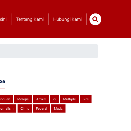
sini
Tentang Kami
Hubungi Kami
GS
anduan
Mengisi
Artikel
di
Multiple
Site
urnalism
Clinis
Federal
Matic