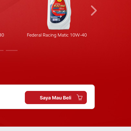
30
Federal Racing Matic 10W-40
Fede