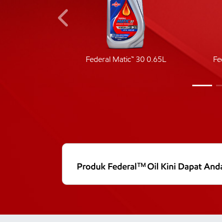
ic 40
Federal Matic™ 30 0.65L
Fe