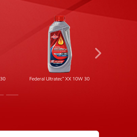
-30
Federal Ultratec™ XX 10W 30
Fede