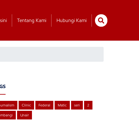
sini
Tentang Kami
Hubungi Kami
GS
urnalism
Clinic
Federal
Matic
seri
2
ambangi
Unair