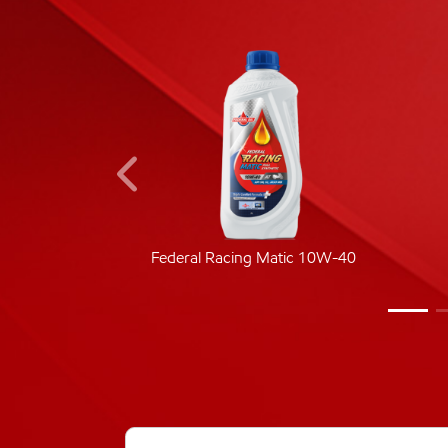
ic 40
Federal Racing Matic 10W-40