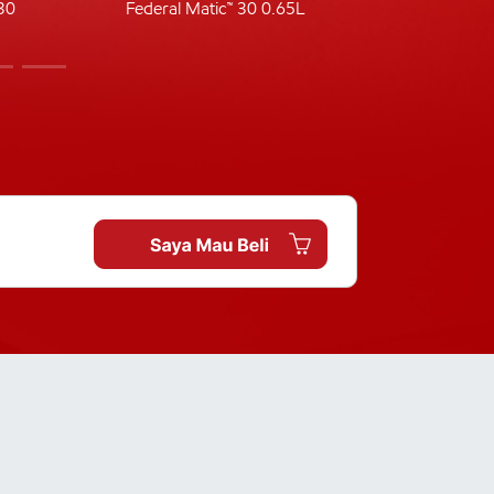
30
Federal Matic™ 30 0.65L
Fede