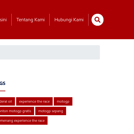
sini
Tentang Kami
Hubungi Kami
GS
deral oil
experience the race
motogp
nton motogp gratis
motogp sepang
menang experience the race