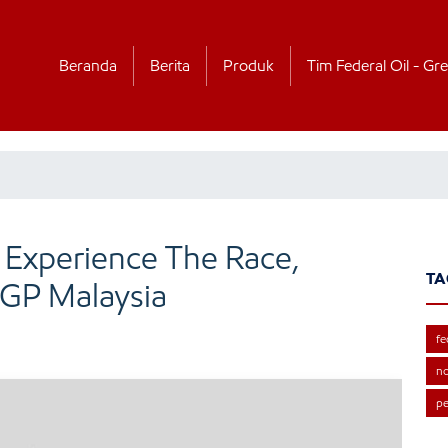
Beranda
Berita
Produk
Tim Federal Oil - Gre
 Experience The Race,
TA
GP Malaysia
fe
no
pe