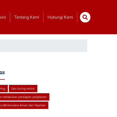
sini
Tentang Kami
Hubungi Kami
GS
ring
tips turing motor
ps melakukan persiapan perjalanan
ips Berkendara Aman dan Nyaman