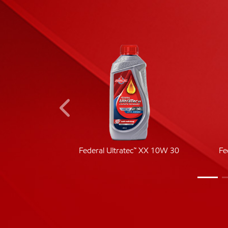
ic 40
Federal Ultratec™ XX 10W 30
Fe